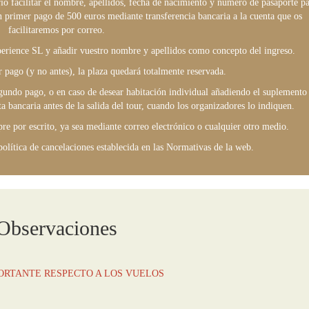
rio facilitar el nombre, apellidos, fecha de nacimiento y número de pasaporte p
 un primer pago de 500 euros mediante transferencia bancaria a la cuenta que os
facilitaremos por correo.
perience SL y añadir vuestro nombre y apellidos como concepto del ingreso.
 pago (y no antes), la plaza quedará totalmente reservada.
egundo pago, o en caso de desear habitación individual añadiendo el suplemento
a bancaria antes de la salida del tour, cuando los organizadores lo indiquen.
e por escrito, ya sea mediante correo electrónico o cualquier otro medio.
olítica de cancelaciones establecida en las Normativas de la web.
Observaciones
ORTANTE RESPECTO A LOS VUELOS