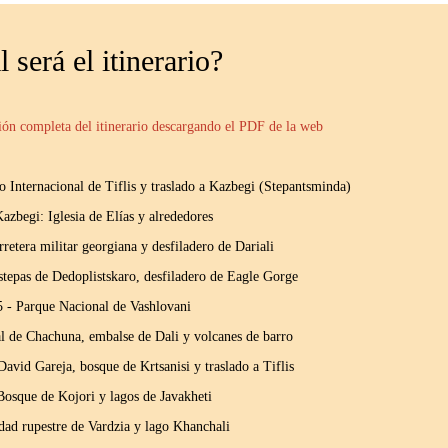
 será el itinerario?
ión completa del itinerario descargando el PDF de la web
o Internacional de Tiflis y traslado a Kazbegi (Stepantsminda)
Kazbegi: Iglesia de Elías y alrededores
rretera militar georgiana y desfiladero de Dariali
estepas de Dedoplistskaro, desfiladero de Eagle Gorge
5 - Parque Nacional de Vashlovani
l de Chachuna, embalse de Dali y volcanes de barro
avid Gareja, bosque de Krtsanisi y traslado a Tiflis
Bosque de Kojori y lagos de Javakheti
dad rupestre de Vardzia y lago Khanchali