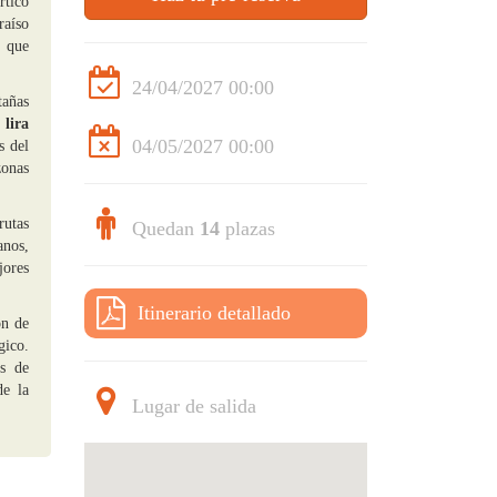
rtico
raíso
s que
24/04/2027 00:00
tañas
 lira
04/05/2027 00:00
s del
zonas
rutas
Quedan
14
plazas
anos,
jores
Itinerario detallado
ón de
gico.
as de
de la
Lugar de salida