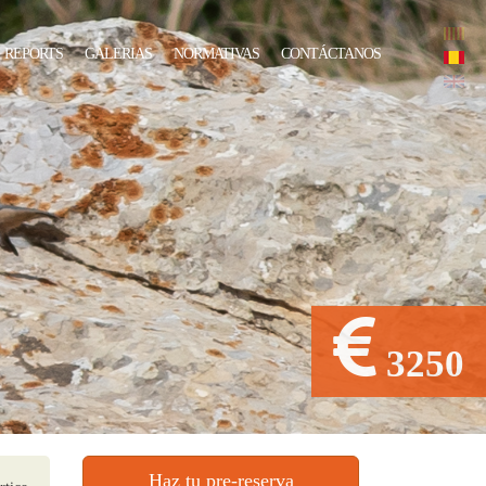
REPORTS
GALERIAS
NORMATIVAS
CONTÁCTANOS
3250
Haz tu pre-reserva