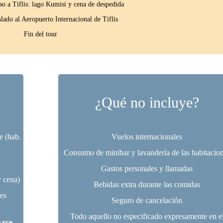
so a Tiflis: lago Kumisi y cena de despedida
lado al Aeropuerto Internacional de Tiflis
Fin del tour
¿Qué no incluye?
e (hab.
Vuelos internacionales
Consumo de minibar y lavandería de las habitacio
Gastos personales y llamadas
y cena)
Bebidas extra durante las comidas
ues
Seguro de cancelación
Todo aquello no especificado expresamente en e
Arce