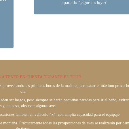
apartado "¿Qué incluye?"
 A TENER EN CUENTA DURANTE EL TOUR
e aprovechando las primeras horas de la mañana, para sacar el máximo provech
día.
eden ser largos, pero siempre se harán pequeñas paradas para ir al baño, estirar
s y, de paso, observar algunas aves.
casiones también en vehículo 4x4, con amplia capacidad para el equipaje.
de montaña. Prácticamente todas las prospecciones de aves se realizarán por ca
de tierra.