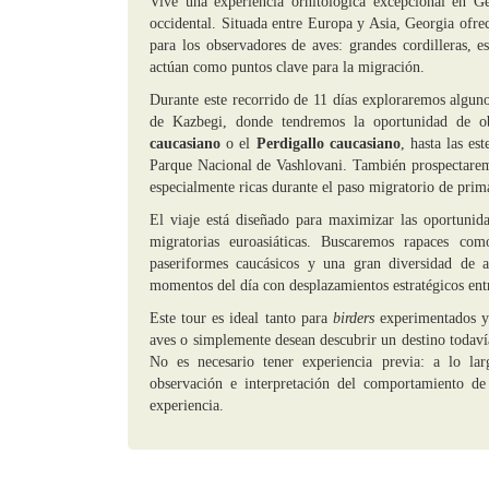
Vive una experiencia ornitológica excepcional en Ge
occidental. Situada entre Europa y Asia, Georgia ofre
para los observadores de aves: grandes cordilleras, e
actúan como puntos clave para la migración.
Durante este recorrido de 11 días exploraremos alguno
de Kazbegi, donde tendremos la oportunidad de o
caucasiano
o el
Perdigallo caucasiano
, hasta las es
Parque Nacional de Vashlovani. También prospectarem
especialmente ricas durante el paso migratorio de prim
El viaje está diseñado para maximizar las oportunid
migratorias euroasiáticas. Buscaremos rapaces como
paseriformes caucásicos y una gran diversidad de 
momentos del día con desplazamientos estratégicos ent
Este tour es ideal tanto para
birders
experimentados y
aves o simplemente desean descubrir un destino todaví
No es necesario tener experiencia previa: a lo lar
observación e interpretación del comportamiento d
experiencia.