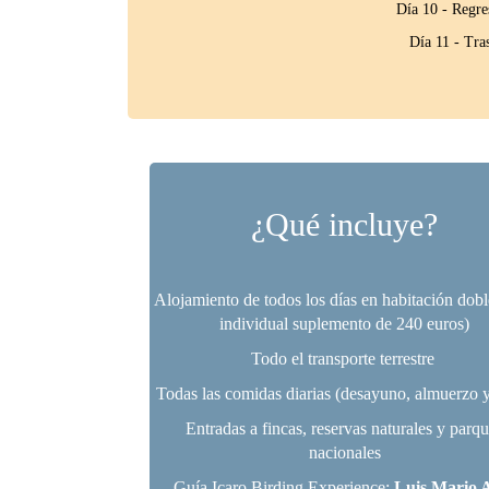
Día 10 - Regre
Día 11 - Tras
¿Qué incluye?
Alojamiento de todos los días en habitación dobl
individual suplemento de 240 euros)
Todo el transporte terrestre
Todas las comidas diarias (desayuno, almuerzo 
Entradas a fincas, reservas naturales y parq
nacionales
Guía Icaro Birding Experience:
Luis Mario 