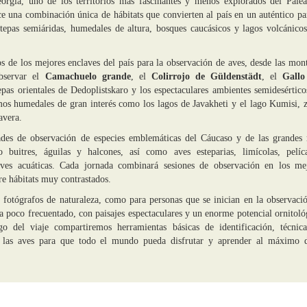
orgia, uno de los territorios más fascinantes y menos explorados del Paleá
ce una combinación única de hábitats que convierten al país en un auténtico pa
stepas semiáridas, humedales de altura, bosques caucásicos y lagos volcánico
s de los mejores enclaves del país para la observación de aves, desde las mon
bservar el
Camachuelo grande
, el
Colirrojo de Güldenstädt
, el
Gallo
tepas orientales de Dedoplistskaro y los espectaculares ambientes semidesértico
os humedales de gran interés como los lagos de Javakheti y el lago Kumisi, 
avera.
ades de observación de especies emblemáticas del Cáucaso y de las grandes 
 buitres, águilas y halcones, así como aves esteparias, limícolas, pelíc
aves acuáticas. Cada jornada combinará sesiones de observación en los me
re hábitats muy contrastados.
 fotógrafos de naturaleza, como para personas que se inician en la observaci
a poco frecuentado, con paisajes espectaculares y un enorme potencial ornitoló
go del viaje compartiremos herramientas básicas de identificación, técnic
e las aves para que todo el mundo pueda disfrutar y aprender al máximo 