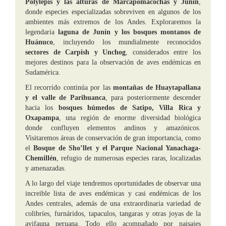
Polylepis y las alturas de Marcapomacochas y Junín
,
donde especies especializadas sobreviven en algunos de los
ambientes más extremos de los Andes. Exploraremos la
legendaria
laguna de Junín y los bosques montanos de
Huánuco
, incluyendo los mundialmente reconocidos
sectores de Carpish y Unchog
, considerados entre los
mejores destinos para la observación de aves endémicas en
Sudamérica.
El recorrido continúa por las
montañas de Huaytapallana
y el valle de Parihuanca
, para posteriormente descender
hacia los
bosques húmedos de Satipo, Villa Rica y
Oxapampa
, una región de enorme diversidad biológica
donde confluyen elementos andinos y amazónicos.
Visitaremos áreas de conservación de gran importancia, como
el
Bosque de Sho’llet y el Parque Nacional Yanachaga-
Chemillén
, refugio de numerosas especies raras, localizadas
y amenazadas.
A lo largo del viaje tendremos oportunidades de observar una
increible lista de aves endémicas y casi endémicas de los
Andes centrales, además de una extraordinaria variedad de
colibríes, furnáridos, tapaculos, tangaras y otras joyas de la
avifauna peruana. Todo ello acompañado por paisajes