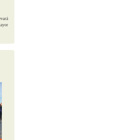
evará
mayor