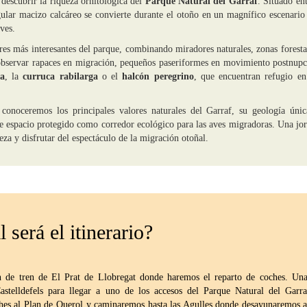
descubrir la riqueza ornitológica del
Parque Natural del Garraf
. Situado ent
gular macizo calcáreo se convierte durante el otoño en un magnífico escenario
ves.
res más interesantes del parque, combinando miradores naturales, zonas foresta
observar rapaces en migración, pequeños paseriformes en movimiento postnupc
ra
, la
curruca rabilarga
o el
halcón peregrino
, que encuentran refugio en
conoceremos los principales valores naturales del Garraf, su geología únic
ste espacio protegido como corredor ecológico para las aves migradoras. Una jo
eza y disfrutar del espectáculo de la migración otoñal.
 será el itinerario?
n de tren de El Prat de Llobregat donde haremos el reparto de coches. Un
astelldefels para llegar a uno de los accesos del Parque Natural del Garra
ches al Plan de Querol y caminaremos hasta las Agulles donde desayunaremos 