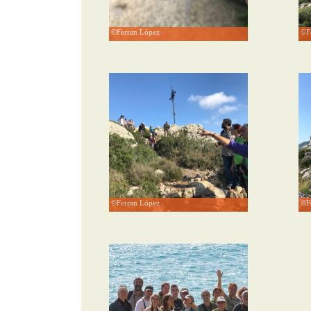
©Ferran López
©Fe
©Ferran López
©Fe