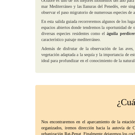
Octubre es uno de los mejores momentos del año para 
mar Mediterráneo y las llanuras del Penedès, este sin
observar el paso migratorio de numerosas especies de a
En esta salida guiada recorreremos algunos de los luga
espacios abiertos donde tendremos la oportunidad de 
diversas especies residentes como el
águila perdice
característico paisaje mediterráneo.
Además de disfrutar de la observación de las aves, 
vegetación adaptada a la sequía y la importancia de e
ideal para profundizar en el conocimiento de la natural
¿Cuál
Nos encontraremos en el aparcamiento de la estació
organizados, iremos dirección hacia la autovía de C
urbanización Rat-Penat. Finalmente dejaremos los co