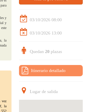
re el
 para
les y
03/10/2026 08:00
ial y
 este
03/10/2026 13:00
a, la
rnada
Quedan
20
plazas
Itinerario detallado
Lugar de salida
a vez
f, la
a 552