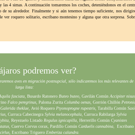
 las 4 simas. A continuación tomaremos los coches, deteniéndonos en el cent
o de su alrededor. Finalmente y si aún tenemos tiempo suficiente, nos dirigi
le ver roquero solitario, escribano montesino y alguna que otra sorpresa. Sobr
ájaros podremos ver?
raremos aves en migración postnupcial, sólo indicaremos los más relevantes de
larga lista:
quila fasciata,
Busardo Ratonero
Buteo buteo,
Gavilán Común
Accipiter nisus
rino
Falco peregrinus,
Paloma Zurita
Columba oenas,
Gorrión Chillón
Petroni
Galerida theklae,
Avió Roquero
Ptyonoprogne rupestris,
Tarabilla Común
Saxi
rius,
Curruca Cabecinegra
Sylvia melanocephala,
Curruca Rabilarga
Sylvia
lybita,
Reyezuelo Listado
Regulus ignicapilla,
Herrerillo Común
Cyanistes
status,
Cuervo Corvus corax, Pardillo Común
Carduelis cannabina
, Escribano
cirlus,
Escribano Triguero
Emberiza calandra.