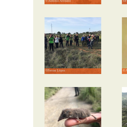
© Antonio Arellano
©Fe
©Ferran López
© A