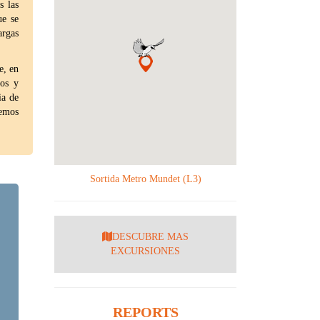
s las
ue se
argas
e, en
mos y
ia de
remos
Sortida Metro Mundet (L3)
DESCUBRE MAS
EXCURSIONES
REPORTS