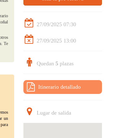
istas
rario
toñal
27/09/2025 07:30
otros
27/09/2025 13:00
a. Te
Quedan
5
plazas
Itinerario detallado
Lugar de salida
remos
ar un
 para