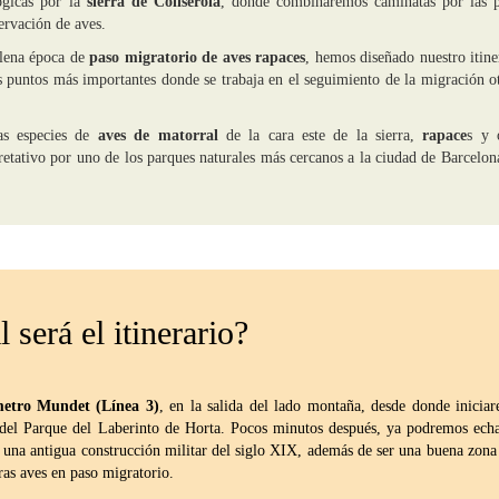
lógicas por la
sierra de Collserola
, donde combinaremos caminatas por las p
servación de aves.
plena época de
paso migratorio de aves rapaces
, hemos diseñado nuestro itine
s puntos más importantes donde se trabaja en el seguimiento de la migración o
as especies de
aves de matorral
de la cara este de la sierra,
rapace
s y 
retativo por uno de los parques naturales más cercanos a la ciudad de Barcelon
 será el itinerario?
metro Mundet (Línea 3)
, en la salida del lado montaña, desde donde inicia
es del Parque del Laberinto de Horta. Pocos minutos después, ya podremos ech
í, una antigua construcción militar del siglo XIX, además de ser una buena zona
ras aves en paso migratorio.