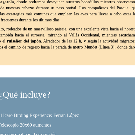
agarola
, donde podremos desayunar nuestros bocadillos mientras observamo
e nuestras cabezas durante su paso otoñal. Los compañeros del Parque, q
las estrategias más comunes que emplean las aves para llevar a cabo estas l
frecuentes durante los últimos días.
, rodeados de un maravilloso paisaje, con una excelente vista hacia el norest
también hacia el suroeste, mirando al Vallès Occidental, mientras escucha
o el
ruiseñor del japón
. Alrededor de las 12 h, y según la actividad migrator
os el camino de regreso hacia la parada de metro Mundet (Línea 3), donde da
¿Qué incluye?
l Icaro Birding Experience: Ferran López
Telescopio 20x60 aumentos
uro personal para la excursión