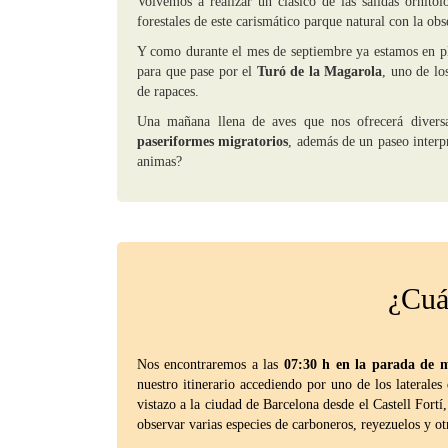
Volvemos a realizar un clásico de las salidas ornito
forestales de este carismático parque natural con la ob
Y como durante el mes de septiembre ya estamos en 
para que pase por el
Turó de la Magarola
, uno de lo
de rapaces.
Una mañana llena de aves que nos ofrecerá divers
paseriformes migratorios
, además de un paseo interp
animas?
¿Cuál
Nos encontraremos a las
07:30 h en la parada de 
nuestro itinerario accediendo por uno de los lateral
vistazo a la ciudad de Barcelona desde el Castell Fort
observar varias especies de carboneros, reyezuelos y ot