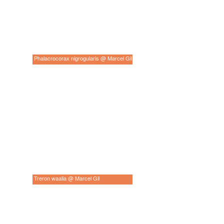
Phalacrocorax nigrogularis @ Marcel Gil
Treron waalia @ Marcel Gil