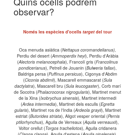
Quins ocells podrem
observar?
Només les espècies d'ocells
target
del tour
Oca menuda asiàtica (
Nettapus coromandelianus),
Perdiu del desert (
Ammoperdix heyi
), Perdiu d'Aràbia
(
Alectoris melanocephala
), Francolí gris (
Francolinus
pondicerianus
), Petrell de Jouanin (
Bulweria fallax
),
Baldriga persa (
Puffinus persicus
), Cigonya d'Abdim
(
Ciconia abdimii
), Mascarell emmascarat (
Sula
dactylatra
), Mascarell bru (
Sula leucogaster
), Corb marí
de Socotra (
Phalacrocorax nigrogularis
), Martinet menut
de la Xina (
Ixobrychus sinensis
), Martinet intermedi
(
Ardea intermedia
), Martinet dels esculls (
Egretta
gularis
), Martinet ros de l'India (
Ardeola grayii
), Martinet
estriat (
Butorides striata
), Aligot vesper oriental (
Pernis
ptilorhynchus
), Aguila de Verreaux (
Aquila verreauxii
),
Voltor orellut (
Torgos tracheliotos
), Aguila cridanera
(
Clanga clanga
), Aguila d'estepa (
Aquila nipalensis
),