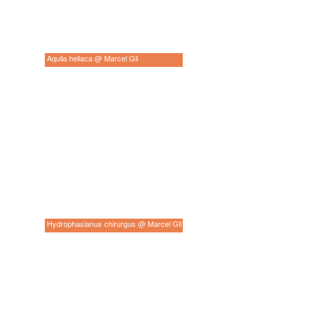
Aquila heliaca @ Marcel Gil
Hydrophasianus chirurgus @ Marcel Gil