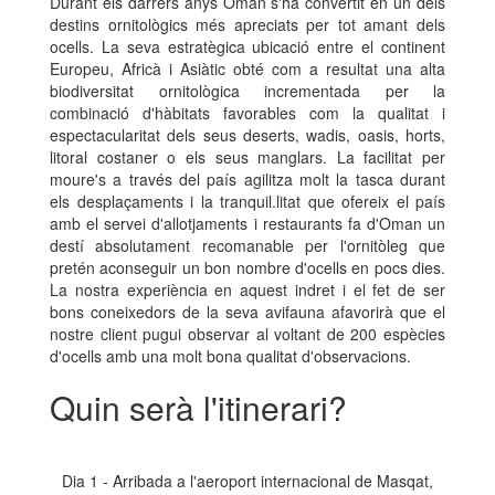
Durant els darrers anys Oman s'ha convertit en un dels
destins ornitològics més apreciats per tot amant dels
ocells. La seva estratègica ubicació entre el continent
Europeu, Africà i Asiàtic obté com a resultat una alta
biodiversitat ornitològica incrementada per la
combinació d'hàbitats favorables com la qualitat i
espectacularitat dels seus deserts, wadis, oasis, horts,
litoral costaner o els seus manglars. La facilitat per
moure's a través del país agilitza molt la tasca durant
els desplaçaments i la tranquil.litat que ofereix el país
amb el servei d'allotjaments i restaurants fa d'Oman un
destí absolutament recomanable per l'ornitòleg que
pretén aconseguir un bon nombre d'ocells en pocs dies.
La nostra experiència en aquest indret i el fet de ser
bons coneixedors de la seva avifauna afavorirà que el
nostre client pugui observar al voltant de 200 espècies
d'ocells amb una molt bona qualitat d'observacions.
Quin serà l'itinerari?
Dia 1 - Arribada a l'aeroport internacional de Masqat,