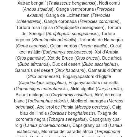
Xatrac bengalí (
Thalasseus bengalensis
), Nodi comú
(
Anous stolidus
), Ganga ventrebruna (
Pterocles
exustus
), Ganga de Lichtenstein (
Pterocles
lichtensteinii
), Ganga coronada (
Pterocles coronatus
),
Tórtora rosa i grisa (
Streptopelia roseogrisea
), Tórtora
del Senegal (
Streptopelia senegalensis
), Tórtora
rogenca (
Streptopelia orientalis
), Tortoreta de Namaqua
(
Oena capensis
), Colom verdós (
Treron waalia
), Cucut
koel asiàtic (
Eudynamys scolopaceus
), Xot d'Aràbia
(
Otus pamelae
), Xot de Bruce (
Otus brucei
), Duc africà
(
Bubo africanus
), Duc del desert (
Bubo ascalaphus
),
Gamarús del desert (
Strix hadorami
), Gamarús d'Oman
(
Strix omanensis
), Enganyapastors d'Egipte
(
Caprimulgus aegyptius
), Enganyapastors mahratta
(
Caprimulgus mahrattensis
), Alció pigallat (
Ceryle rudis
),
Blauet malaquita (
Corythornis cristatus
), Alció de collar
blanc (
Todiramphus chloris),
Abellerol maragda (
Merops
orientalis
), Abellerol de Pèrsia (
Merops persicus
), Gaig
blau de l'India (
Coracias benghalensis
), Txagra de
coroneta negra (
Tchagra senegalus
), Capsigrany cua-
roig (
Lanius phoenicuroides
), Capsigrany pàl.lid (
Lanius
isabellinus
), Monarca del paradís africà (
Terpsiphone