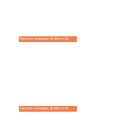
Pterocles senegallus @ Marcel Gil
Pterocles senegallus @ Marcel Gil