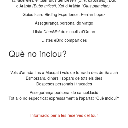
omanensis
), el Gamarús del Desert (
Strix hadorami
), Duc
d'Aràbia
(Bubo milesi)
, Xot d'Aràbia
(Otus pamelae)
Guies Icaro Birding Experience: Ferran López
Assegurança personal de viatge
Llista
Checklist
dels ocells d'Oman
Llistes eBird compartides
Què no inclou?
Vols d'anada fins a Masqat i vols de tornada des de Salalah
Esmorzars, dinars i sopars de tots els dies
Despeses personals i trucades
Assegurança personal de cancel.lació
Tot allò no especificat expressament a l'apartat "Què inclou?"
Informació per a les reserves del tour