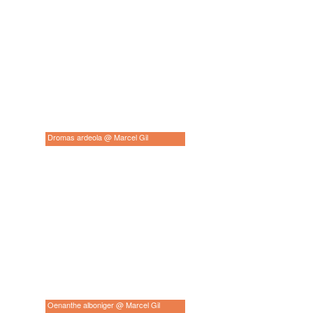
Dromas ardeola @ Marcel Gil
Oenanthe alboniger @ Marcel Gil