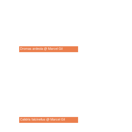
Dromas ardeola @ Marcel Gil
Calidris falcinellus @ Marcel Gil