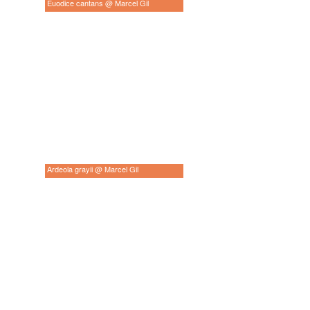
Euodice cantans @ Marcel Gil
Ardeola grayii @ Marcel Gil