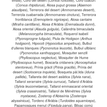
viridis
), Corb del desert (
Corvus ruficollis
), Corb cuacurt
(
Corvus rhipidurus
), Alosa puput grossa (
Alaemon
alaudipes
), Terrerora del desert (
Ammomanes deserti
),
Terrerola cuabarrada (
Ammomanes cinctura
), Terrerora
frontblanca (
Eremopterix nigriceps
), Alosa cantaire
(
Mirafra cantillans
), Alosa d'Aràbia (
Eremalauda dunni
),
Alosa oriental (
Alauda gulgula
), Calàndria bimaculada
(
Melanocorypha bimaculata
), Roquerol isabelí
(
Ptyonoprogne fuligula
), Piula de Hodgson (
Anthus
hodgsoni
), Hipocoli (
Hypocolius ampelinus
), Bulbul
d'ulleres blanques (
Pycnonotus leucotis
), Bulbul ullblanc
(
Pycnonotus xanthopygos
), Mosquiter senzill
(
Phylloscopus neglectus
), Mosquiter de Hume
(
Phylloscopus humei
), Boscarla cridanera (
Acrocephalus
stentoreus
), Prínia gràcil (
Prinia gracilis
), Prínia del
desert (
Scotocerca inquieta
), Bosqueta pàl.lida (
Iduna
pallid
a), Tallareta del desert asiàtica (
Sylvia nana
),
Tallarol xerarraire (
Sylvia curruca
), Tallarol d'Aràbia
(
Sylvia leucomelaena
), Tallarol emmascarat oriental
(
Sylvia crassirostris
), Tallarol de Ménétries (
Sylvia
mystacea
), Zosterop d'Abissínia (
Zosterops
abyssinicus
), Tordenc d'Aràbia (
Turdoides squamiceps
),
Papamosques menut (
Ficedula parva
), Bitxac comú