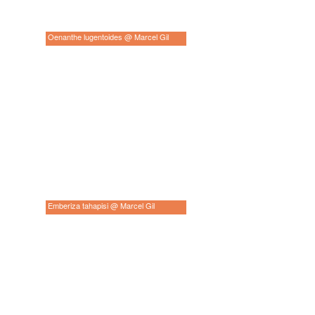
Oenanthe lugentoides @ Marcel Gil
Emberiza tahapisi @ Marcel Gil