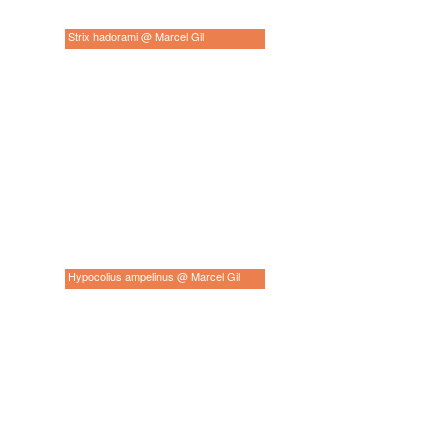
Strix hadorami @ Marcel Gil
Hypocolius ampelinus @ Marcel Gil