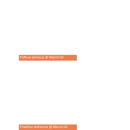
Puffinus persicus @ Marcel Gil
Phaethon aethereus @ Marcel Gil