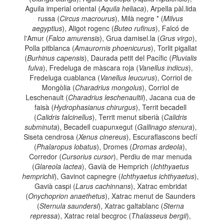
Aguila imperial oriental (
Aquila heliaca
), Arpella pàl.lida
russa (
Circus macrourus
), Milà negre * (
Milvus
aegyptius
), Aligot rogenc (
Buteo rufinus
), Falcó de
l'Amur (
Falco amurensis
), Grua damisel.la (
Grus virgo
),
Polla pitblanca (
Amaurornis phoenicurus
), Torlit pigallat
(
Burhinus capensis
), Daurada petit del Pacífic (
Pluvialis
fulva
), Fredeluga de màscara roja (
Vanellus indicus
),
Fredeluga cuablanca (
Vanellus leucurus
), Corriol de
Mongòlia (
Charadrius mongolus
), Corriol de
Leschenault (
Charadrius leschenaultii
), Jacana cua de
faisà (
Hydrophasianus chirurgus
), Territ becadell
(
Calidris falcinellus
), Territ menut siberià (
Calidris
subminuta
), Becadell cuapunxegut (
Gallinago stenura
),
Siseta cendrosa (
Xenus cinereus
), Escuraflascons becfí
(
Phalaropus lobatus
), Dromes (
Dromas ardeola
),
Corredor (
Cursorius cursor
), Perdiu de mar menuda
(
Glareola lactea
), Gavià de Hemprich (
Ichthyaetus
hemprichii
), Gavinot capnegre (
Ichthyaetus ichthyaetus
),
Gavià caspi (
Larus cachinnans
), Xatrac embridat
(
Onychoprion anaethetus
), Xatrac menut de Saunders
(
Sternula saundersi
), Xatrac galtablanc (
Sterna
repressa
), Xatrac reial becgroc (
Thalasseus bergii
),