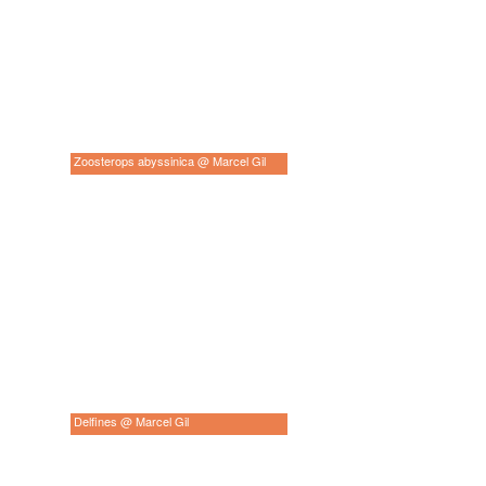
Zoosterops abyssinica @ Marcel Gil
Delfines @ Marcel Gil