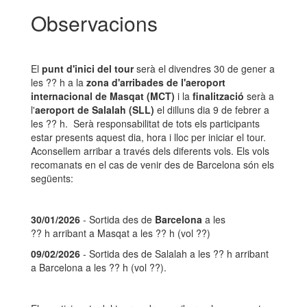
Observacions
El
punt d'inici del tour
serà el divendres 30 de gener a
les ?? h a la
zona d'arribades de l'aeroport
internacional de Masqat (MCT)
i la
finalització
serà a
l'
aeroport de Salalah (SLL)
el dilluns dia 9 de febrer a
les ?? h. Serà responsabilitat de tots els participants
estar presents aquest dia, hora i lloc per iniciar el tour.
Aconsellem arribar a través dels diferents vols. Els vols
recomanats en el cas de venir des de Barcelona són els
següents:
30/01/2026
- Sortida des de
Barcelona
a les
?? h arribant a Masqat a les ?? h (vol ??)
09/02/2026
- Sortida des de Salalah a les ?? h arribant
a Barcelona a les ?? h (vol ??).