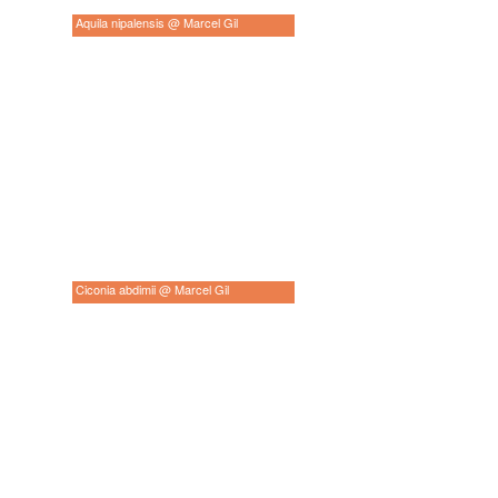
Aquila nipalensis @ Marcel Gil
Ciconia abdimii @ Marcel Gil