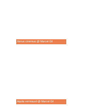
Xenus cinereus @ Marcel Gil
Aquila verreauxii @ Marcel Gil