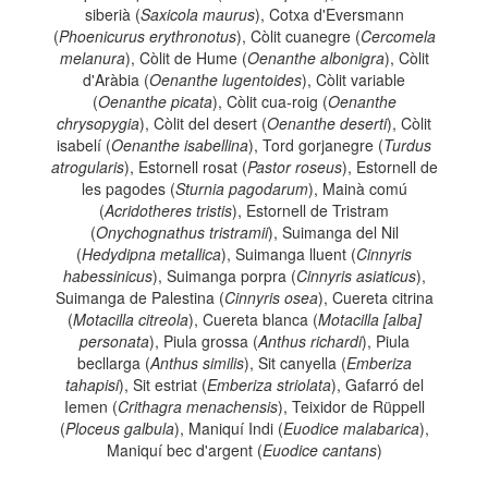
siberià (
Saxicola maurus
), Cotxa d'Eversmann
(
Phoenicurus erythronotus
), Còlit cuanegre (
Cercomela
melanura
), Còlit de Hume (
Oenanthe albonigra
), Còlit
d'Aràbia (
Oenanthe lugentoides
), Còlit variable
(
Oenanthe picata
), Còlit cua-roig (
Oenanthe
chrysopygia
), Còlit del desert (
Oenanthe deserti
), Còlit
isabelí (
Oenanthe isabellina
), Tord gorjanegre (
Turdus
atrogularis
), Estornell rosat (
Pastor roseus
), Estornell de
les pagodes (
Sturnia pagodarum
), Mainà comú
(
Acridotheres tristis
), Estornell de Tristram
(
Onychognathus tristramii
), Suimanga del Nil
(
Hedydipna metallica
), Suimanga lluent (
Cinnyris
habessinicus
), Suimanga porpra (
Cinnyris asiaticus
),
Suimanga de Palestina (
Cinnyris osea
), Cuereta citrina
(
Motacilla citreola
), Cuereta blanca (
Motacilla [alba]
personata
), Piula grossa (
Anthus richardi
), Piula
becllarga (
Anthus similis
), Sit canyella (
Emberiza
tahapisi
), Sit estriat (
Emberiza striolata
), Gafarró del
Iemen (
Crithagra menachensis
), Teixidor de Rüppell
(
Ploceus galbula
), Maniquí Indi (
Euodice malabarica
),
Maniquí bec d'argent (
Euodice cantans
)