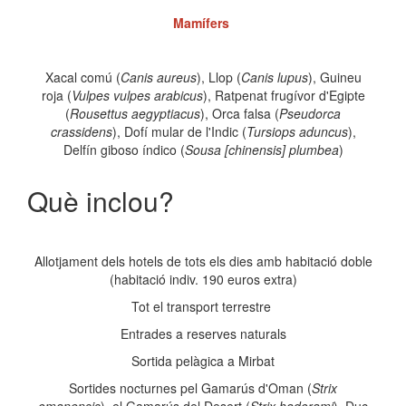
Mamífers
Xacal comú (
Canis aureus
), Llop (
Canis lupus
), Guineu
roja (
Vulpes vulpes arabicus
), Ratpenat frugívor d'Egipte
(
Rousettus aegyptiacus
), Orca falsa (
Pseudorca
crassidens
), Dofí mular de l'Indic (
Tursiops aduncus
),
Delfín giboso índico (
Sousa [chinensis] plumbea
)
Què inclou?
Allotjament dels hotels de tots els dies amb habitació doble
(habitació indiv. 190 euros extra)
Tot el transport terrestre
Entrades a reserves naturals
Sortida pelàgica a Mirbat
Sortides nocturnes pel Gamarús d'Oman (
Strix