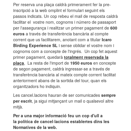
Per reserva una plaça caldrà primerament fer la pre-
inscripció a la web omplint el formulari seguint els
passos indicats. Un cop rebeu el mail de resposta caldrà
facilitar el vostre nom, cognoms i número de passaport
per l'assegurança i realitzar un primer pagament de
600
euros
a través de transferència bancària al compte
corrent que us facilitarem, anotant com a titular
Icaro
Birding Experience SL
i sense oblidar el vostre nom i
cognoms com a concepte de l'ingrés. Un cop fet aquest
primer pagament, quedarà
totalment reservada la
plaça
, La resta de l'import de
1950 euros
en concepte
de segon pagament, caldrà ingressar-se a través de
transferència bancària al mateix compte corrent facilitat
anteriorment abans de la sortida del tour, quan els
organitzadors ho indiquin.
Les cancel.lacions hauran de ser comunicades
sempre
per escrit
, ja sigui mitjançant un mail o qualsevol altre
mitjà.
Per a una major informació feu un cop d'ull a
la política de cancel·lacions establertes dins les
Normatives de la web.