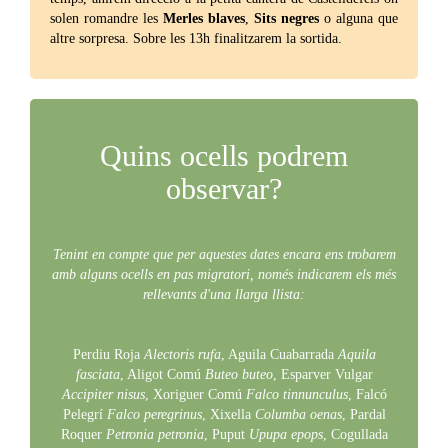
solen romandre les
Merles blaves
,
Sits negres
o alguna que
altre sorpresa. Sobre les 13h finalitzarem la sortida.
Quins ocells podrem
observar?
Tenint en compte que per aquestes dates encara ens trobarem
amb alguns ocells en pas migratori, només indicarem els més
rellevants d'una llarga llista:
Perdiu Roja
Alectoris rufa
, Aguila Cuabarrada
Aquila
fasciata
, Aligot Comú
Buteo buteo
, Esparver Vulgar
Accipiter nisus
, Xoriguer Comú
Falco tinnunculus
, Falcó
Pelegrí
Falco peregrinus
, Xixella
Columba oenas
, Pardal
Roquer
Petronia petronia
, Puput
Upupa epops
, Cogullada