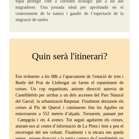
espai protegit com a corredor ecològic per a les aus
migradores. Una jornada ideal per aprofundir en el
coneixement de la natura i gaudir de l’espectacle de la
migració de tardor.
Quin serà l'itinerari?
Ens trobarem a les 08h a l'aparcament de l'estació de tren i
Renfe del Prat de Llobregat on farem el repartiment de
cotxes. Un cop organitzats, anirem direcció autovia de
Castelldefels per arribar a un dels accessos del Parc Natural
del Garraf, la urbanització Ratpenat. Finalment deixarem els
cotxes al Pla de Querol i caminarem fins les Agulles on
esmorzarem a 552 metres d’alçada. Tornarem, passant per
Campgràs i els 4 avencs. Tot seguit agafarem els cotxes,
aturant-nos al centre d’informació de La Pleta i fent a peu el
recorregut del seu voltant. Finalment i si encara ens queda
temps, anirem direcció a la petita cantera de Castelldefels on