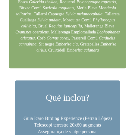
Fosca
Galerida theklae
, Roquerol
Ptyonoprogne rupestris
,
Bitxac Comú
Saxicola torquatus
, Merla Blava
Monticola
solitarius
, Tallarol Capnegre
Sylvia melanocephala
, Tallareta
Cuallarga
Sylvia undata
, Mosquiter Comú
Phylloscopus
collybita
, Bruel
Regulus ignicapilla
, Mallerenga Blava
Cyanistes caeruleus
, Mallerenga Emplomallada
Lophophanes
cristatus
, Corb
Corvus corax
, Passerell Comú
Carduelis
cannabina
, Sit negre
Emberiza cia
, Gratapalles
Emberiza
cirlus
, Cruixidell
Emberiza calandra
Què inclou?
Guia Icaro Birding Experience (Ferran López)
Telescopi terrestre 20x60 augments
Assegurança de viatge personal