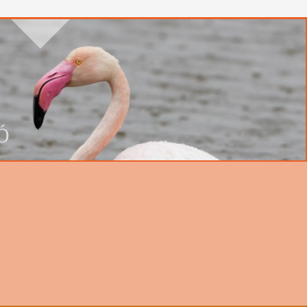
ral del Garraf a la
tardor
03/10/2026 08:00
03/10/2026 13:00
20
Ó
 als Aiguamolls de
l'Empordà
19/12/2026 08:30
19/12/2026 17:00
35