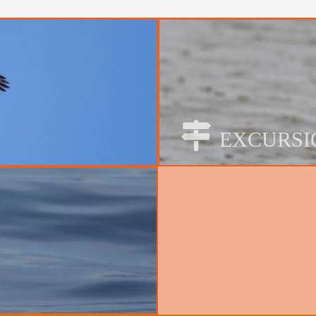
Parc Natu
EXCURSI
Hivernants